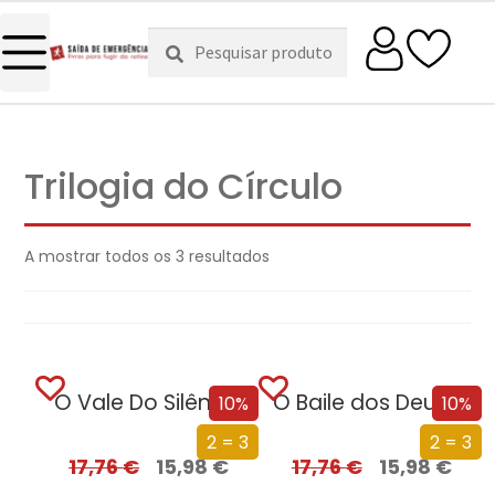
Pesquisar
Pesquisa
por:
Trilogia do Círculo
A mostrar todos os 3 resultados
O Vale Do Silêncio
O Baile dos Deuses
10%
10%
2 = 3
2 = 3
17,76
€
15,98
€
17,76
€
15,98
€