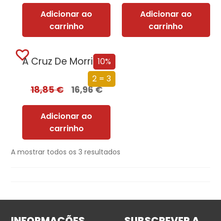
Adicionar ao
Adicionar ao
carrinho
carrinho
A Cruz De Morrigan
10%
2 = 3
18,85
€
16,96
€
Adicionar ao
carrinho
A mostrar todos os 3 resultados
INFORMAÇÕES
SUBSCREVER A