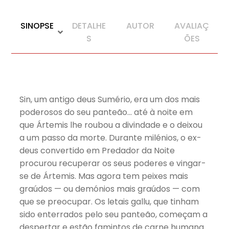
SINOPSE
DETALHE
AUTOR
AVALIAÇ
S
ÕES
Sin, um antigo deus Sumério, era um dos mais
poderosos do seu panteão… até à noite em
que Ártemis lhe roubou a divindade e o deixou
a um passo da morte. Durante milénios, o ex-
deus convertido em Predador da Noite
procurou recuperar os seus poderes e vingar-
se de Ártemis. Mas agora tem peixes mais
graúdos — ou demónios mais graúdos — com
que se preocupar. Os letais gallu, que tinham
sido enterrados pelo seu panteão, começam a
despertar e estão famintos de carne humana.