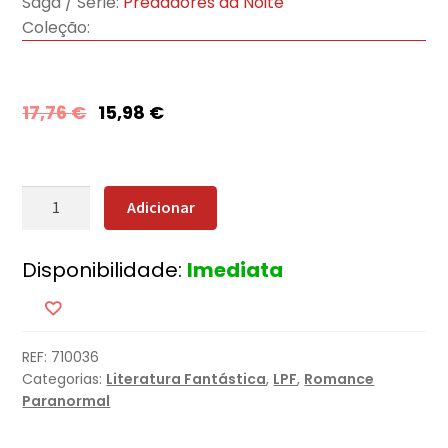
Saga / Série:
Predadores da Noite
Coleção:
17,76
€
15,98
€
Quantidade
Adicionar
de
O
Disponibilidade:
Imediata
Diabo
Também
Chora
REF:
710036
Categorias:
Literatura Fantástica
,
LPF
,
Romance
Paranormal