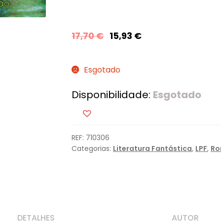
17,70
€
15,93
€
Esgotado
Disponibilidade:
Esgotado
REF:
710306
Categorias:
Literatura Fantástica
,
LPF
,
Ro
DETALHES
AUTOR