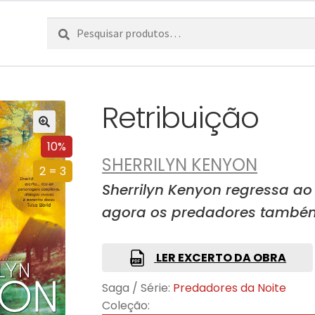
Pesquisar
Pesquisa
por:
Retribuição
10%
SHERRILYN KENYON
2 = 3
Sherrilyn Kenyon regressa ao
agora os predadores também
LER EXCERTO DA OBRA
Saga / Série:
Predadores da Noite
Coleção: