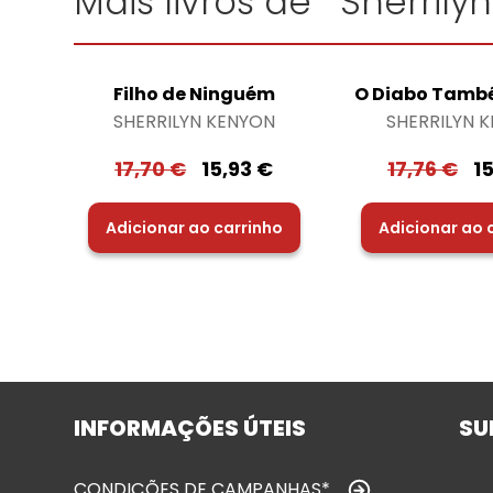
Mais livros de "Sherrily
Filho de Ninguém
O Diabo Tamb
SHERRILYN KENYON
SHERRILYN 
17,70
€
15,93
€
17,76
€
1
Adicionar ao carrinho
Adicionar ao 
INFORMAÇÕES ÚTEIS
SU
CONDIÇÕES DE CAMPANHAS*