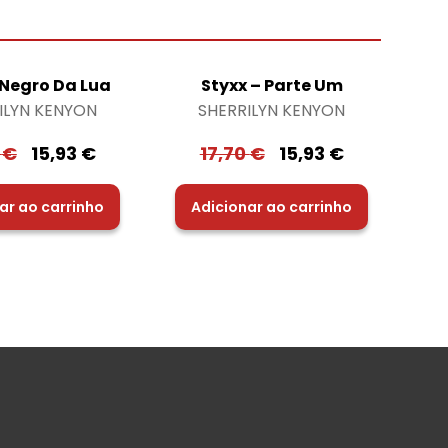
 Negro Da Lua
Styxx – Parte Um
ILYN KENYON
SHERRILYN KENYON
0
€
15,93
€
17,70
€
15,93
€
ar ao carrinho
Adicionar ao carrinho