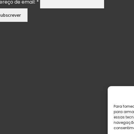
ereço de email:
*
Para forne
para armaz
essas tecn
navegação o
consentime