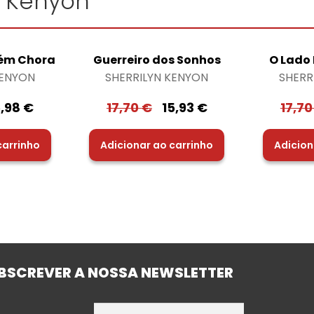
n Kenyon"
ém Chora
Guerreiro dos Sonhos
O Lado
KENYON
SHERRILYN KENYON
SHERR
5,98
€
17,70
€
15,93
€
17,7
carrinho
Adicionar ao carrinho
Adicion
BSCREVER A NOSSA NEWSLETTER