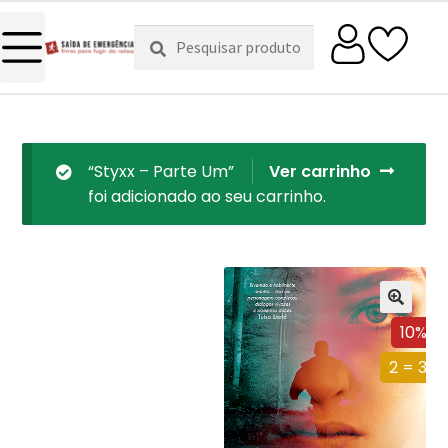
Pesquisar
Pesquisa
por:
“Styxx – Parte Um”
Ver carrinho
foi adicionado ao seu carrinho.
10%
2 = 3