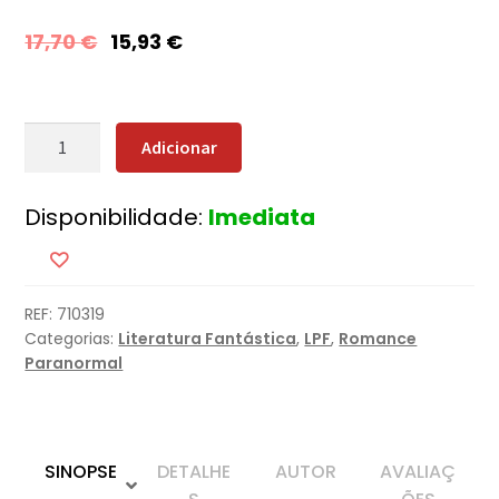
17,70
€
15,93
€
Quantidade
Adicionar
de
O
Disponibilidade:
Imediata
Guardião
REF:
710319
Categorias:
Literatura Fantástica
,
LPF
,
Romance
Paranormal
SINOPSE
DETALHE
AUTOR
AVALIAÇ