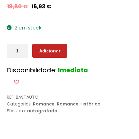
18,80
€
16,93
€
2 em stock
Quantidade
Adicionar
de
Os
Disponibilidade:
Imediata
Bastardos
de
Hitler
[Edição
REF:
BASTAUTO
Autografada]
Categorias:
Romance
,
Romance Histórico
Etiqueta:
autografada