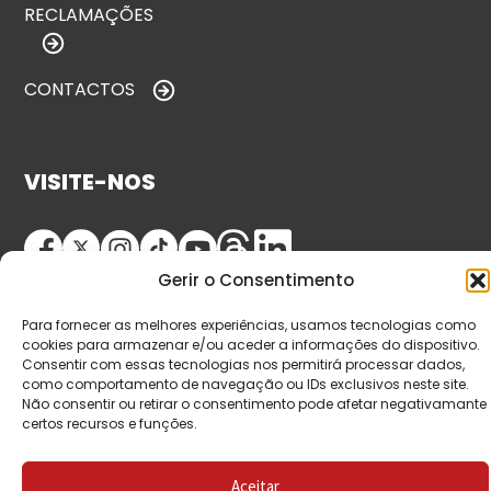
RECLAMAÇÕES
CONTACTOS
VISITE-NOS
Gerir o Consentimento
Para fornecer as melhores experiências, usamos tecnologias como
cookies para armazenar e/ou aceder a informações do dispositivo.
Consentir com essas tecnologias nos permitirá processar dados,
como comportamento de navegação ou IDs exclusivos neste site.
© Copyright 2026 Saída de Emergência. Todos os
Não consentir ou retirar o consentimento pode afetar negativamante
certos recursos e funções.
direitos reservados.
Aceitar