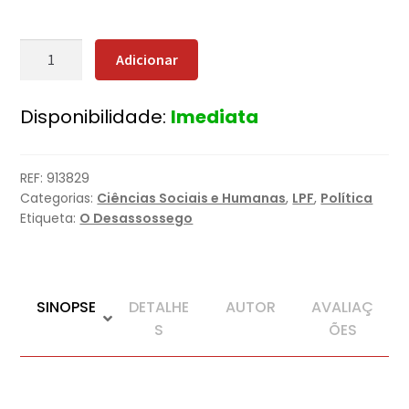
Quantidade
Adicionar
de
O
Disponibilidade:
Imediata
Poder
das
Fronteiras
REF:
913829
Categorias:
Ciências Sociais e Humanas
,
LPF
,
Política
Etiqueta:
O Desassossego
SINOPSE
DETALHE
AUTOR
AVALIAÇ
S
ÕES