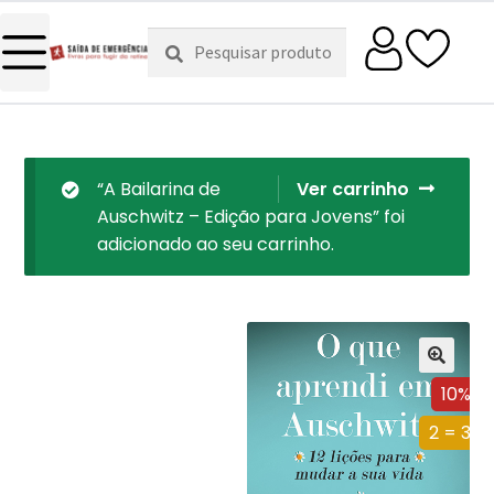
Pesquisar
Pesquisa
por:
“A Bailarina de
Ver carrinho
Auschwitz – Edição para Jovens” foi
adicionado ao seu carrinho.
10%
2 = 3