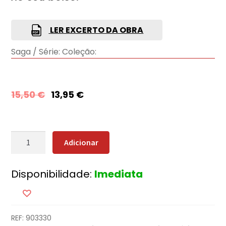
LER EXCERTO DA OBRA
Saga / Série:
Coleção:
15,50
€
13,95
€
Quantidade
Adicionar
de
O
Disponibilidade:
Imediata
que
aprendi
em
Auschwitz:
REF:
903330
12