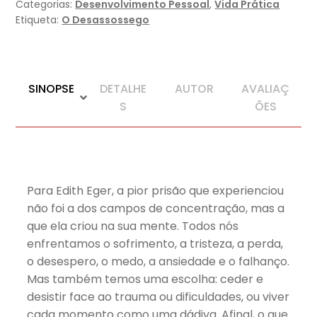
Categorias:
Desenvolvimento Pessoal
,
Vida Prática
lições
Etiqueta:
O Desassossego
para
mudar
a
sua
SINOPSE
DETALHE
AUTOR
AVALIAÇ
vida
S
ÕES
Para Edith Eger, a pior prisão que experienciou
não foi a dos campos de concentração, mas a
que ela criou na sua mente. Todos nós
enfrentamos o sofrimento, a tristeza, a perda,
o desespero, o medo, a ansiedade e o falhanço.
Mas também temos uma escolha: ceder e
desistir face ao trauma ou dificuldades, ou viver
cada momento como uma dádiva. Afinal, o que