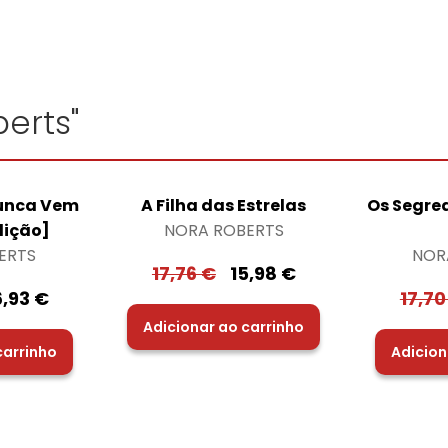
erts"
Nunca Vem
A Filha das Estrelas
Os Segre
dição]
NORA ROBERTS
ERTS
NOR
17,76
€
15,98
€
6,93
€
17,7
Adicionar ao carrinho
carrinho
Adicion