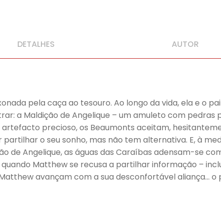
DETALHES
AUTOR
nada pela caça ao tesouro. Ao longo da vida, ela e o pa
ar: a Maldição de Angelique – um amuleto com pedras pr
artefacto precioso, os Beaumonts aceitam, hesitantem
or partilhar o seu sonho, mas não tem alternativa. E, à m
dição de Angelique, as águas das Caraíbas adensam-se c
a quando Matthew se recusa a partilhar informação – inc
 e Matthew avançam com a sua desconfortável aliança… o