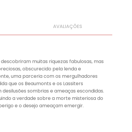
AVALIAÇÕES
i descobriram muitas riquezas fabulosas, mas
eciosas, obscurecido pela lenda e
ente, uma parceria com os mergulhadores
edida que os Beaumonts e os Lassiters
om desilusões sombrias e ameaças escondidas.
luindo a verdade sobre a morte misteriosa do
 perigo e o desejo ameaçam emergir.