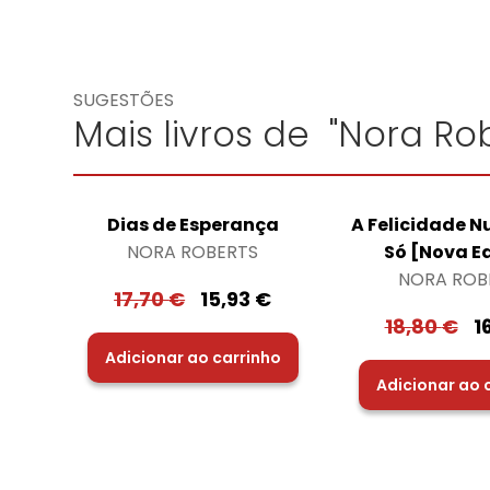
SUGESTÕES
Mais livros de "Nora Rob
Dias de Esperança
A Felicidade 
NORA ROBERTS
Só [Nova E
NORA ROB
17,70
€
15,93
€
18,80
€
1
Adicionar ao carrinho
Adicionar ao 