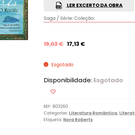
LER EXCERTO DA OBRA
Saga / Série:
Coleção:
19,03
€
17,13
€
Esgotado
Disponibilidade:
Esgotado
REF:
803260
Categorias:
Literatura Romântica
,
Litera
Etiqueta:
Nora Roberts