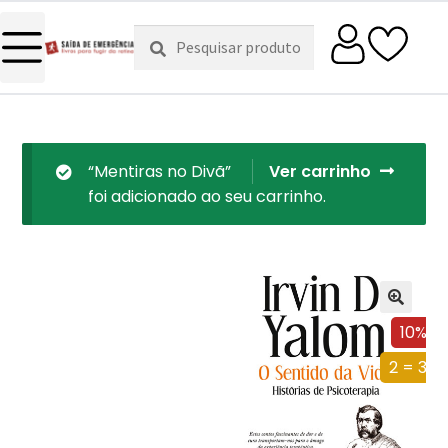
Pesquisar
Pesquisa
por:
“Mentiras no Divã”
Ver carrinho
foi adicionado ao seu carrinho.
10%
2 = 3