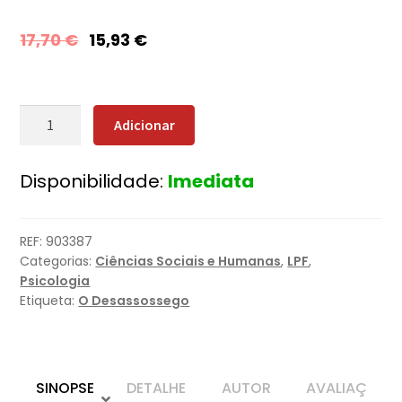
17,70
€
15,93
€
Quantidade
Adicionar
de
O
Disponibilidade:
Imediata
Sentido
da
Vida
REF:
903387
Categorias:
Ciências Sociais e Humanas
,
LPF
,
Psicologia
Etiqueta:
O Desassossego
SINOPSE
DETALHE
AUTOR
AVALIAÇ