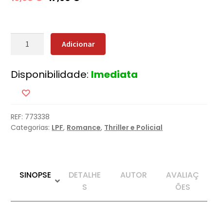
Quantidade
Adicionar
de
Operação
Disponibilidade:
Imediata
Red
Rabbit
REF:
773338
Categorias:
LPF
,
Romance
,
Thriller e Policial
SINOPSE
DETALHE
AUTOR
AVALIAÇ
S
ÕES