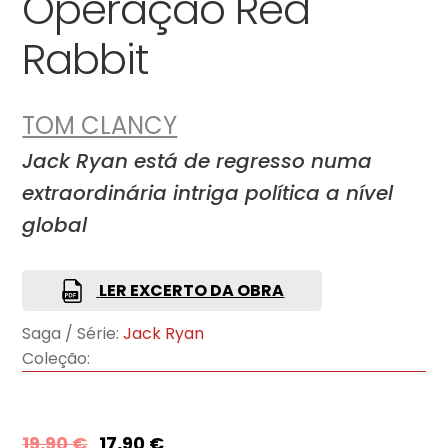
Operação Red
Rabbit
TOM CLANCY
Jack Ryan está de regresso numa
extraordinária intriga política a nível
global
LER EXCERTO DA OBRA
Saga / Série:
Jack Ryan
Coleção:
19,90
€
17,90
€