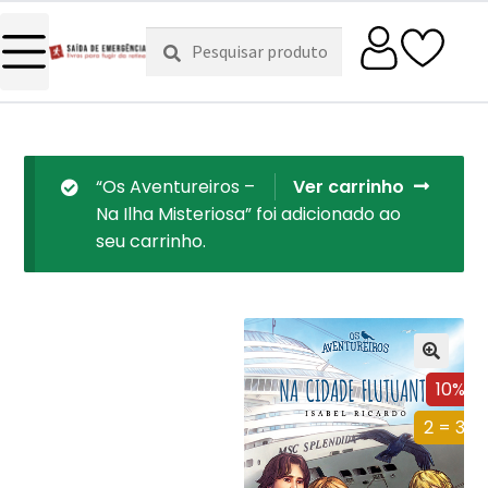
Pesquisar
Pesquisa
por:
“Os Aventureiros –
Ver carrinho
Na Ilha Misteriosa” foi adicionado ao
seu carrinho.
10%
2 = 3