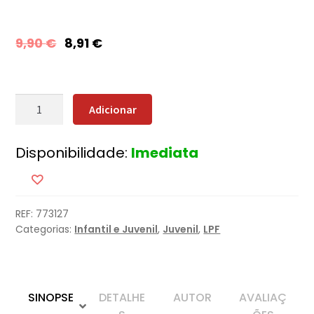
9,90
€
8,91
€
Quantidade
Adicionar
de
Os
Disponibilidade:
Imediata
Aventureiros
-
Na
Cidade
REF:
773127
Flutuante
Categorias:
Infantil e Juvenil
,
Juvenil
,
LPF
SINOPSE
DETALHE
AUTOR
AVALIAÇ