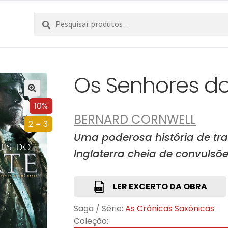
Pesquisar
Pesquisa
por:
Os Senhores do
10%
BERNARD CORNWELL
2 = 3
Uma poderosa história de tr
Inglaterra cheia de convulsõe
LER EXCERTO DA OBRA
Saga / Série:
As Crónicas Saxónicas
Coleção: