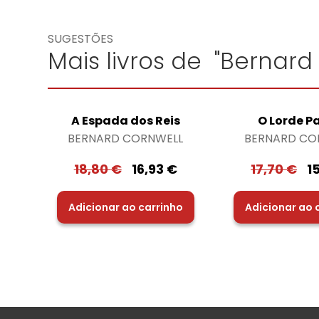
SUGESTÕES
Mais livros de "Bernard
A Espada dos Reis
O Lorde P
BERNARD CORNWELL
BERNARD CO
18,80
€
16,93
€
17,70
€
1
Adicionar ao carrinho
Adicionar ao 