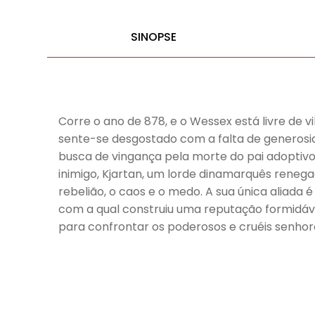
SINOPSE
Corre o ano de 878, e o Wessex está livre de v
sente-se desgostado com a falta de generosida
busca de vingança pela morte do pai adoptivo 
inimigo, Kjartan, um lorde dinamarquês reneg
rebelião, o caos e o medo. A sua única aliada 
com a qual construiu uma reputação formidável
para confrontar os poderosos e cruéis senhore