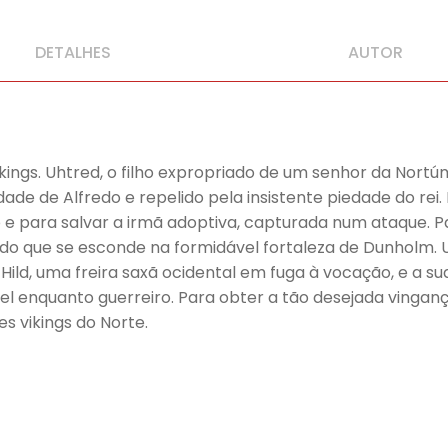
DETALHES
AUTOR
ikings. Uhtred, o filho expropriado de um senhor da Nortúm
de de Alfredo e repelido pela insistente piedade do rei
e para salvar a irmã adoptiva, capturada num ataque. Pa
ado que se esconde na formidável fortaleza de Dunholm.
é Hild, uma freira saxã ocidental em fuga à vocação, e a 
 enquanto guerreiro. Para obter a tão desejada vingança,
s vikings do Norte.