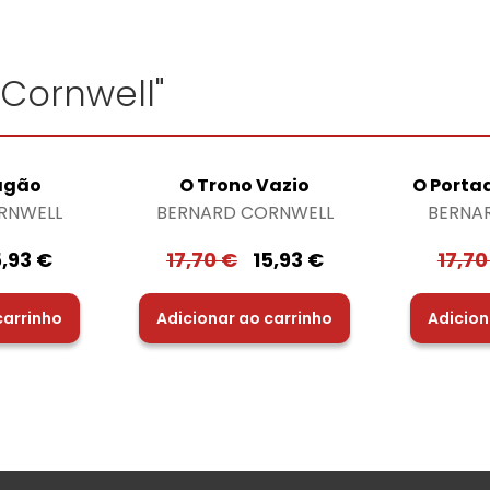
 Cornwell"
agão
O Trono Vazio
O Porta
RNWELL
BERNARD CORNWELL
BERNA
5,93
€
17,70
€
15,93
€
17,7
carrinho
Adicionar ao carrinho
Adicion