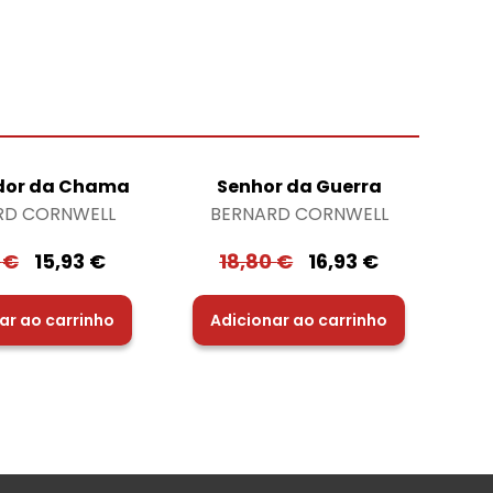
dor da Chama
Senhor da Guerra
RD CORNWELL
BERNARD CORNWELL
0
€
15,93
€
18,80
€
16,93
€
ar ao carrinho
Adicionar ao carrinho