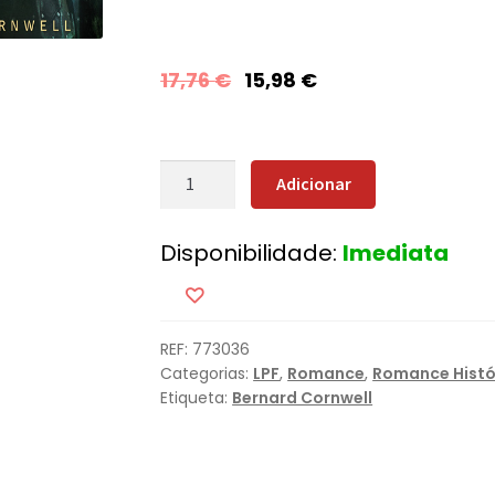
17,76
€
15,98
€
Quantidade
Adicionar
de
Os
Disponibilidade:
Imediata
Senhores
do
Norte
REF:
773036
Categorias:
LPF
,
Romance
,
Romance Histó
Etiqueta:
Bernard Cornwell