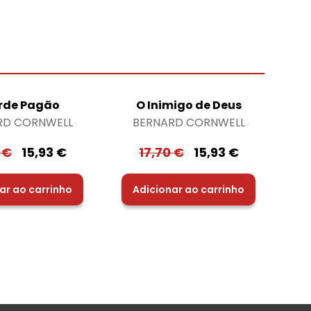
orde Pagão
O Inimigo de Deus
RD CORNWELL
BERNARD CORNWELL
0
€
15,93
€
17,70
€
15,93
€
ar ao carrinho
Adicionar ao carrinho