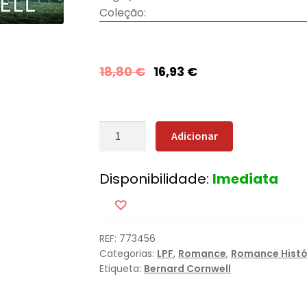
Coleção:
18,80
€
16,93
€
Quantidade
Adicionar
de
A
Disponibilidade:
Imediata
Espada
dos
Reis
REF:
773456
Categorias:
LPF
,
Romance
,
Romance Histó
Etiqueta:
Bernard Cornwell