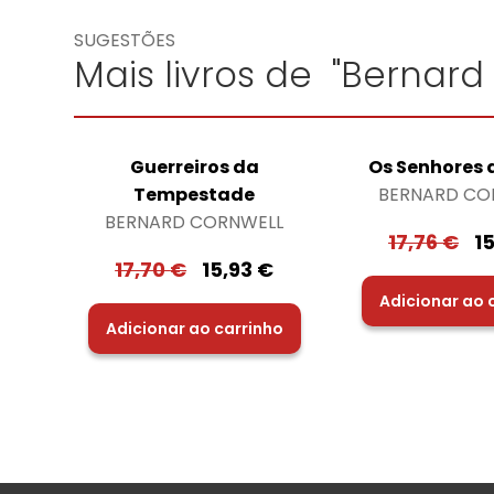
SUGESTÕES
Mais livros de "Bernard
Guerreiros da
Os Senhores 
Tempestade
BERNARD CO
BERNARD CORNWELL
17,76
€
1
17,70
€
15,93
€
Adicionar ao 
Adicionar ao carrinho