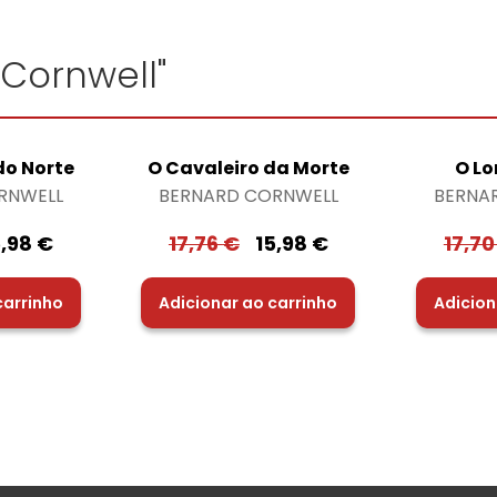
 Cornwell"
do Norte
O Cavaleiro da Morte
O L
RNWELL
BERNARD CORNWELL
BERNA
5,98
€
17,76
€
15,98
€
17,7
carrinho
Adicionar ao carrinho
Adicion