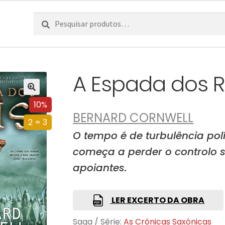
Pesquisar
Pesquisa
por:
A Espada dos R
10%
BERNARD CORNWELL
2 = 3
O tempo é de turbulência pol
começa a perder o controlo s
apoiantes.
LER EXCERTO DA OBRA
Saga / Série:
As Crónicas Saxónicas