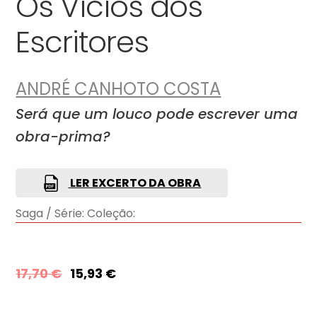
Os Vícios dos
Escritores
ANDRÉ CANHOTO COSTA
Será que um louco pode escrever uma
obra-prima?
LER EXCERTO DA OBRA
Saga / Série:
Coleção:
17,70
€
15,93
€