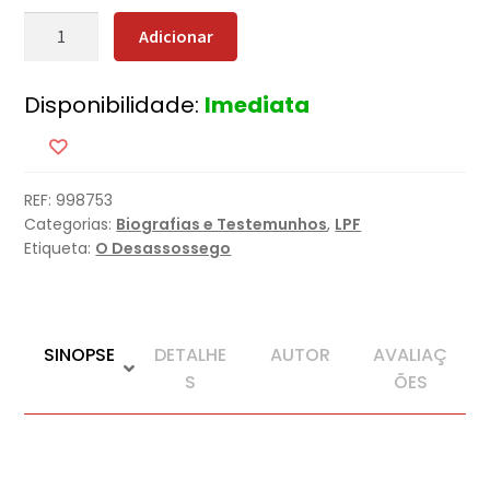
Quantidade
Adicionar
de
Os
Disponibilidade:
Imediata
Vícios
dos
Escritores
REF:
998753
Categorias:
Biografias e Testemunhos
,
LPF
Etiqueta:
O Desassossego
SINOPSE
DETALHE
AUTOR
AVALIAÇ
S
ÕES