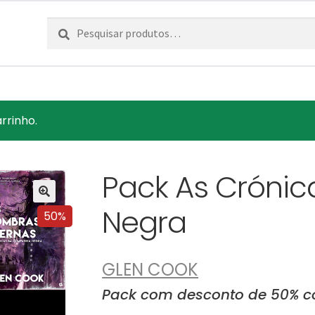
Pesquisar
Pesquisa
por:
rrinho.
Pack As Cróni
Negra
50%
GLEN COOK
Pack com desconto de 50% co