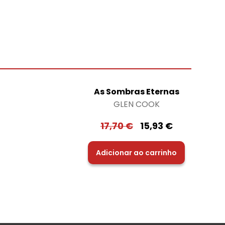
As Sombras Eternas
GLEN COOK
17,70
€
15,93
€
Adicionar ao carrinho