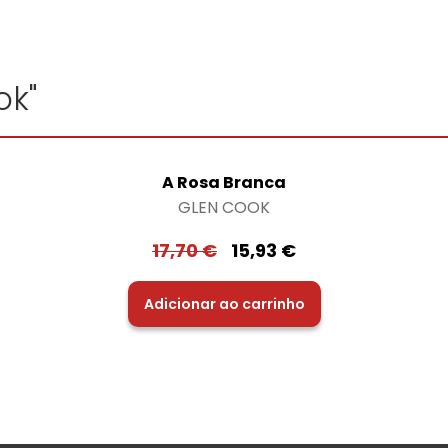
ok"
A Rosa Branca
GLEN COOK
17,70
€
15,93
€
Adicionar ao carrinho