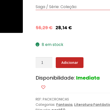
Saga / Série:
Coleção:
56,29
€
28,14
€
8 em stock
Quantidade
Adicionar
de
Pack
Disponibilidade:
Imediata
As
Crónicas
da
Companhia
REF:
PACKCRONICAS
Negra
Categorias:
Fantasia
,
Literatura Fantásti