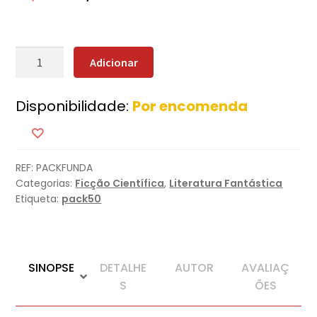
Quantidade
Adicionar
de
Pack
Disponibilidade:
Por encomenda
Fundação
REF:
PACKFUNDA
Categorias:
Ficção Científica
,
Literatura Fantástica
Etiqueta:
pack50
SINOPSE
DETALHE
AUTOR
AVALIAÇ
S
ÕES