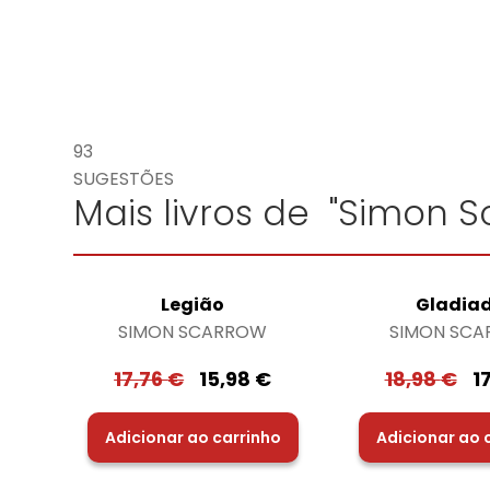
93
SUGESTÕES
Mais livros de "Simon S
Legião
Gladia
SIMON SCARROW
SIMON SC
17,76
€
15,98
€
18,98
€
1
Adicionar ao carrinho
Adicionar ao 