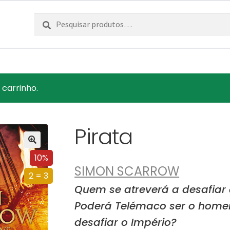
Pesquisar
Pesquisa
por:
 carrinho.
Pirata
10%
SIMON SCARROW
2 = 3
Quem se atreverá a desafiar
Poderá Telémaco ser o homem 
desafiar o Império?