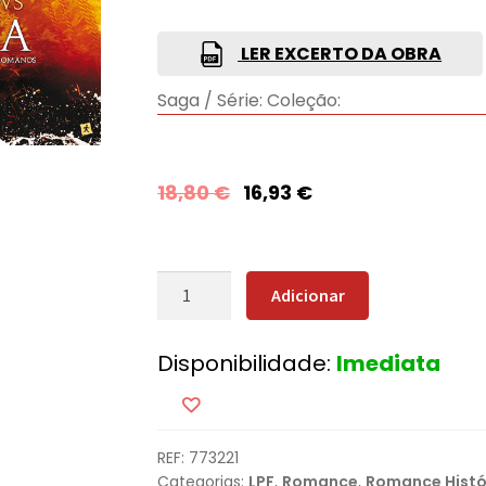
LER EXCERTO DA OBRA
Saga / Série:
Coleção:
18,80
€
16,93
€
Quantidade
Adicionar
de
Pirata
Disponibilidade:
Imediata
REF:
773221
Categorias:
LPF
,
Romance
,
Romance Histó