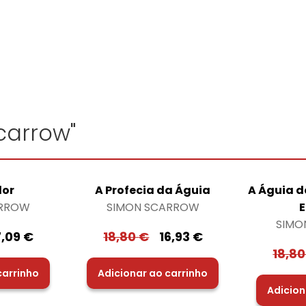
carrow"
dor
A Profecia da Águia
A Águia d
ARROW
SIMON SCARROW
E
SIMO
7,09
€
18,80
€
16,93
€
18,8
carrinho
Adicionar ao carrinho
Adicion