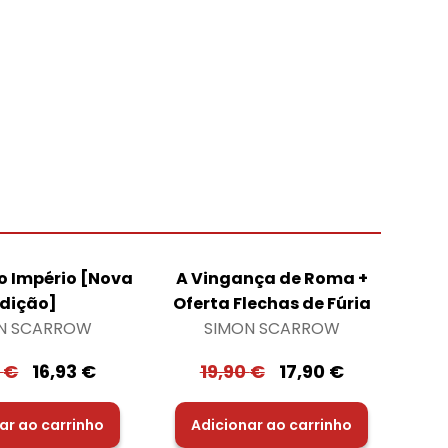
o Império [Nova
A Vingança de Roma +
dição]
Oferta Flechas de Fúria
N SCARROW
SIMON SCARROW
0
€
16,93
€
19,90
€
17,90
€
ar ao carrinho
Adicionar ao carrinho