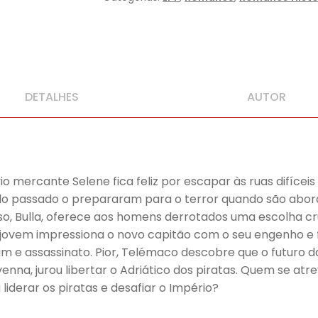
DETALHES
AUTOR
o mercante Selene fica feliz por escapar às ruas difícei
 do passado o prepararam para o terror quando são abord
ioso, Bulla, oferece aos homens derrotados uma escolha c
, o jovem impressiona o novo capitão com o seu engenho e
tim e assassinato. Pior, Telémaco descobre que o futuro d
nna, jurou libertar o Adriático dos piratas. Quem se atr
derar os piratas e desafiar o Império?