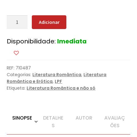
Quantidade
Adicionar
de
Resistir
Disponibilidade:
Imediata
ao
Lorde
REF:
710487
Categorias:
Literatura Romântica
,
Literatura
Romântica e Erótica
,
LPF
Etiqueta:
Literatura Romântica e não só
SINOPSE
DETALHE
AUTOR
AVALIAÇ
S
ÕES