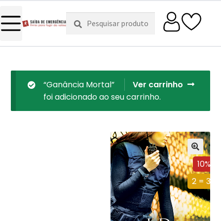
Pesquisar
Pesquisa
por:
“Ganância Mortal”
Ver carrinho
foi adicionado ao seu carrinho.
10%
2 = 3