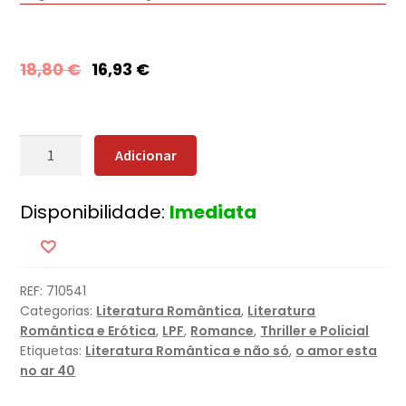
18,80
€
16,93
€
Quantidade
Adicionar
de
Salvação
Disponibilidade:
Imediata
Mortal
REF:
710541
Categorias:
Literatura Romântica
,
Literatura
Romântica e Erótica
,
LPF
,
Romance
,
Thriller e Policial
Etiquetas:
Literatura Romântica e não só
,
o amor esta
no ar 40