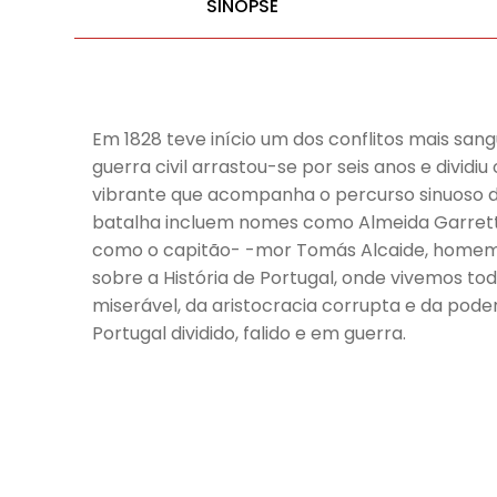
SINOPSE
Em 1828 teve início um dos conflitos mais sangu
guerra civil arrastou-se por seis anos e divid
vibrante que acompanha o percurso sinuoso de
batalha incluem nomes como Almeida Garrett
como o capitão- -mor Tomás Alcaide, homem 
sobre a História de Portugal, onde vivemos t
miserável, da aristocracia corrupta e da pod
Portugal dividido, falido e em guerra.