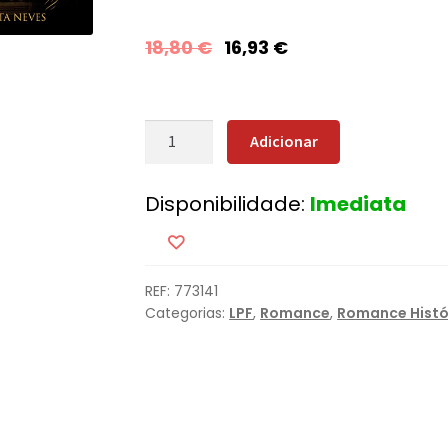
18,80
€
16,93
€
Quantidade
Adicionar
de
Sangue
Disponibilidade:
Imediata
de
Portugal
REF:
773141
Categorias:
LPF
,
Romance
,
Romance Histó