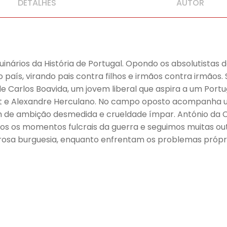
DETALHES
AUTOR
inários da História de Portugal. Opondo os absolutistas de
iu o país, virando pais contra filhos e irmãos contra irmã
 Carlos Boavida, um jovem liberal que aspira a um Port
 e Alexandre Herculano. No campo oposto acompanha uma
de ambição desmedida e crueldade ímpar. António da C
odos os momentos fulcrais da guerra e seguimos muitas o
erosa burguesia, enquanto enfrentam os problemas própr