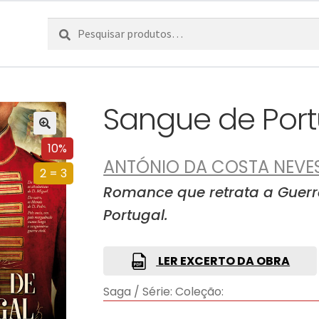
Pesquisar
Pesquisa
por:
Sangue de Port
10%
ANTÓNIO DA COSTA NEVE
2 = 3
Romance que retrata a Guerra
Portugal.
LER EXCERTO DA OBRA
Saga / Série:
Coleção: