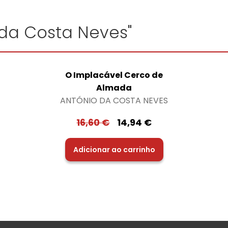
 da Costa Neves"
O Implacável Cerco de
Almada
ANTÓNIO DA COSTA NEVES
16,60
€
14,94
€
Adicionar ao carrinho