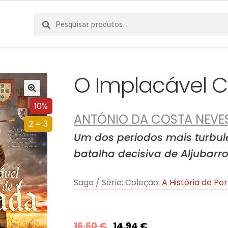
Pesquisar
Pesquisa
por:
O Implacável 
10%
ANTÓNIO DA COSTA NEVE
2 = 3
Um dos periodos mais turbule
batalha decisiva de Aljubarr
Saga / Série:
Coleção:
A História de P
16,60
€
14,94
€