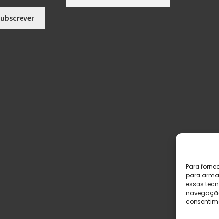
Para forne
para armaz
essas tecn
navegação o
consentime