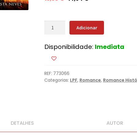
Quantidade
Adicionar
de
O
Disponibilidade:
Imediata
Implacável
Cerco
de
Almada
REF:
773066
Categorias:
LPF
,
Romance
,
Romance Histó
DETALHES
AUTOR