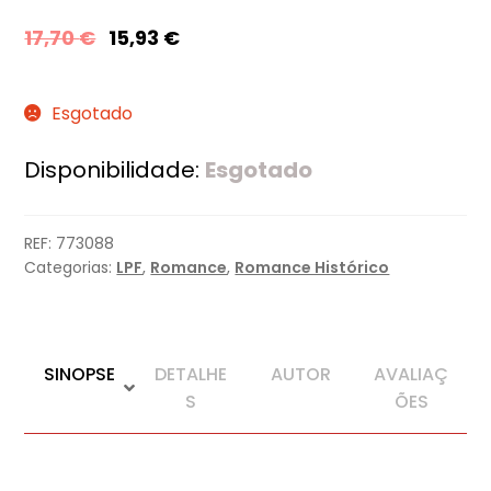
17,70
€
15,93
€
Esgotado
Disponibilidade:
Esgotado
REF:
773088
Categorias:
LPF
,
Romance
,
Romance Histórico
SINOPSE
DETALHE
AUTOR
AVALIAÇ
S
ÕES