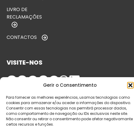
LIVRO DE
RECLAMAÇÕES
CONTACTOS
VISITE-NOS
Gerir o Consentimento
Para fornecer as melhores experiências, usamos tecnologias como
cookies para armazenar e/ou aceder a informações do dispositivo.
Consentir com essas tecnologias nos permitirá processar dados,
como comportamento de navegação ou IDs exclusivos neste site.
Não consentir ou retirar o consentimento pode afetar negativamante
© Copyright 2026 Saída de Emergência. Todos os
certos recursos e funções.
direitos reservados.