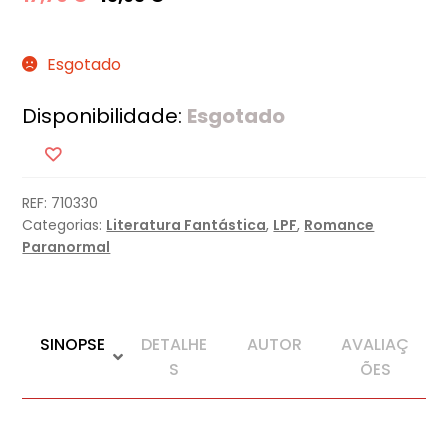
Esgotado
Disponibilidade:
Esgotado
REF:
710330
Categorias:
Literatura Fantástica
,
LPF
,
Romance
Paranormal
SINOPSE
DETALHE
AUTOR
AVALIAÇ
S
ÕES