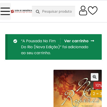
Pesquisar
Pesquisa
por:
“A Pousada No Fim
Ver carrinho
Do Rio (Nova Edição)” foi adicionado
ao seu carrinho.
10%
2 = 3