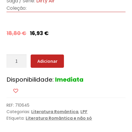
Saga / Série:
Dirty Air
Coleção:
18,80
€
16,93
€
Quantidade
Adicionar
de
Throttled
Disponibilidade:
Imediata
-
A
Todo
o
REF:
710645
Gás
Categorias:
Literatura Romântica
,
LPF
Etiqueta:
Literatura Romântica e não só