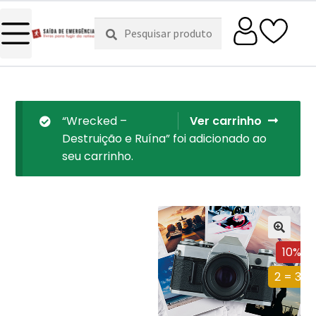
Pesquisar
Pesquisa
por:
“Wrecked –
Ver carrinho
Destruição e Ruína” foi adicionado ao
seu carrinho.
10%
2 = 3