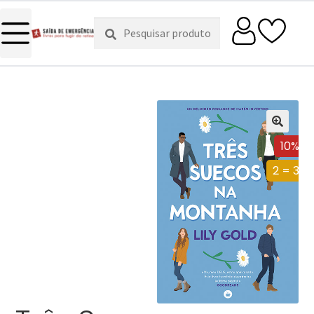
Pesquisar
Pesquisa
por:
10%
2 = 3