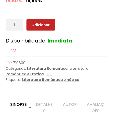
18,80
€
16,93
€
Quantidade
Adicionar
de
Três
Disponibilidade:
Imediata
Suecos
na
Montanha
REF:
710609
Categorias:
Literatura Romântica
,
Literatura
Romântica e Erótica
,
LPF
Etiqueta:
Literatura Romântica e não só
SINOPSE
DETALHE
AUTOR
AVALIAÇ
S
ÕES