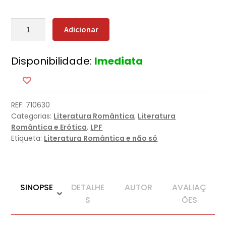
Quantidade
Adicionar
de
O
Disponibilidade:
Imediata
Café
Junto
ao
Mar
REF:
710630
Categorias:
Literatura Romântica
,
Literatura
Romântica e Erótica
,
LPF
Etiqueta:
Literatura Romântica e não só
SINOPSE
DETALHE
AUTOR
AVALIAÇ
S
ÕES