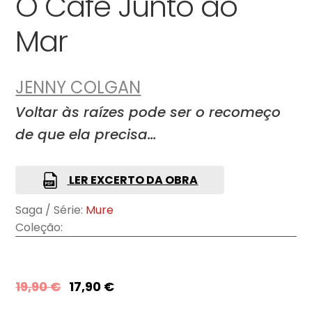
O Café Junto ao
Mar
JENNY COLGAN
Voltar às raízes pode ser o recomeço
de que ela precisa…
LER EXCERTO DA OBRA
Saga / Série:
Mure
Coleção:
19,90
€
17,90
€