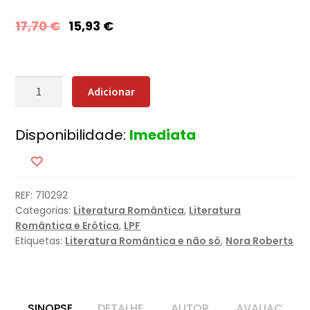
17,70
€
15,93
€
Quantidade
Adicionar
de
Um
Disponibilidade:
Imediata
Toque
de
Magia
REF:
710292
Categorias:
Literatura Romântica
,
Literatura
Romântica e Erótica
,
LPF
Etiquetas:
Literatura Romântica e não só
,
Nora Roberts
SINOPSE
DETALHE
AUTOR
AVALIAÇ