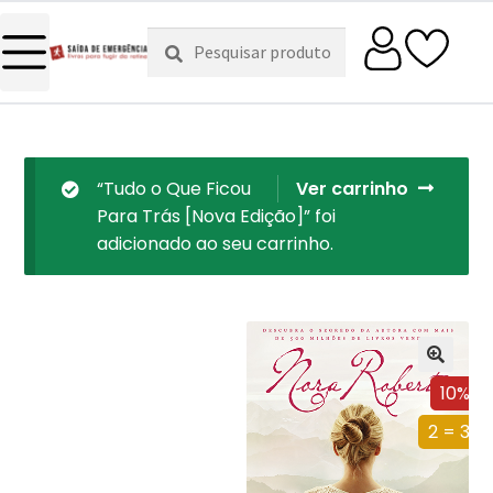
Pesquisar
Pesquisa
por:
“Tudo o Que Ficou
Ver carrinho
Para Trás [Nova Edição]” foi
adicionado ao seu carrinho.
10%
2 = 3