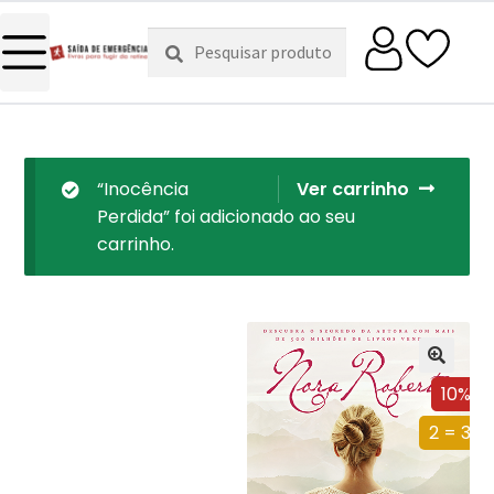
Pesquisar
Pesquisa
por:
“Inocência
Ver carrinho
Perdida” foi adicionado ao seu
carrinho.
10%
2 = 3