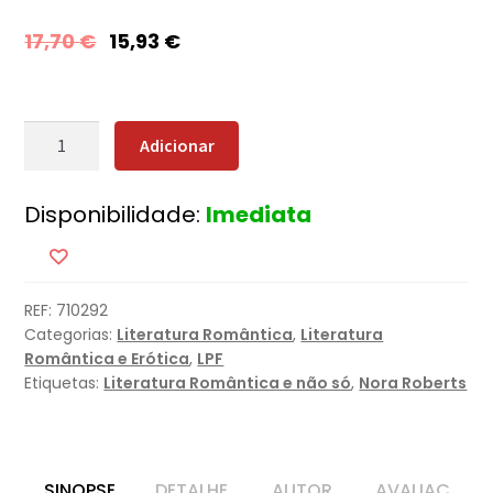
17,70
€
15,93
€
Quantidade
Adicionar
de
Um
Disponibilidade:
Imediata
Toque
de
Magia
REF:
710292
Categorias:
Literatura Romântica
,
Literatura
Romântica e Erótica
,
LPF
Etiquetas:
Literatura Romântica e não só
,
Nora Roberts
SINOPSE
DETALHE
AUTOR
AVALIAÇ