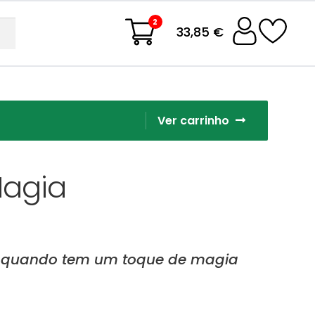
2
33,85 €
Ver carrinho
Magia
o quando tem um toque de magia