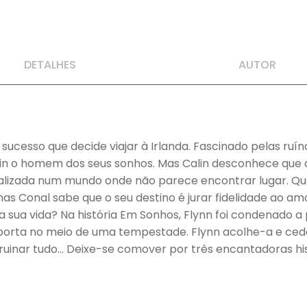
DETALHES
AUTOR
de sucesso que decide viajar à Irlanda. Fascinado pelas 
n o homem dos seus sonhos. Mas Calin desconhece que a
alizada num mundo onde não parece encontrar lugar. Qu
s Conal sabe que o seu destino é jurar fidelidade ao amo
 a sua vida? Na história Em Sonhos, Flynn foi condenado
 porta no meio de uma tempestade. Flynn acolhe-a e ced
ruinar tudo… Deixe-se comover por três encantadoras hi