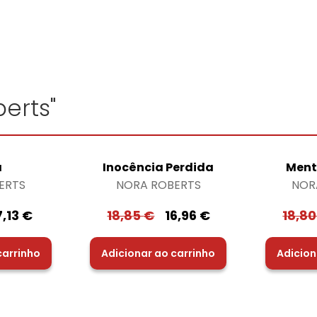
erts"
a
Inocência Perdida
Ment
ERTS
NORA ROBERTS
NOR
7,13
€
18,85
€
16,96
€
18,8
carrinho
Adicionar ao carrinho
Adicion