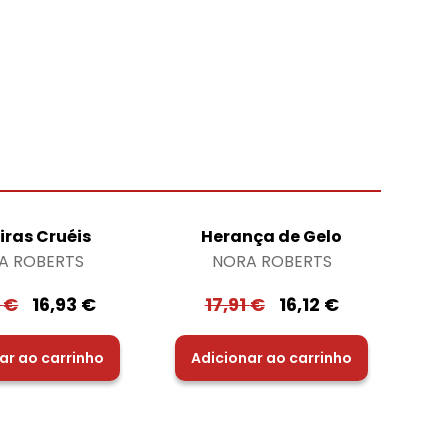
iras Cruéis
Herança de Gelo
A ROBERTS
NORA ROBERTS
0
€
16,93
€
17,91
€
16,12
€
ar ao carrinho
Adicionar ao carrinho