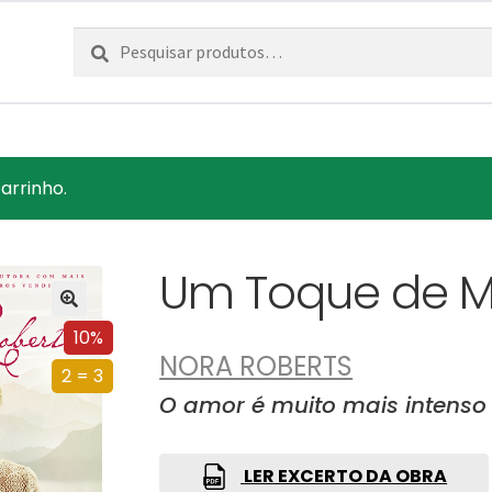
Pesquisar
Pesquisa
por:
arrinho.
Um Toque de 
10%
NORA ROBERTS
2 = 3
O amor é muito mais intens
LER EXCERTO DA OBRA