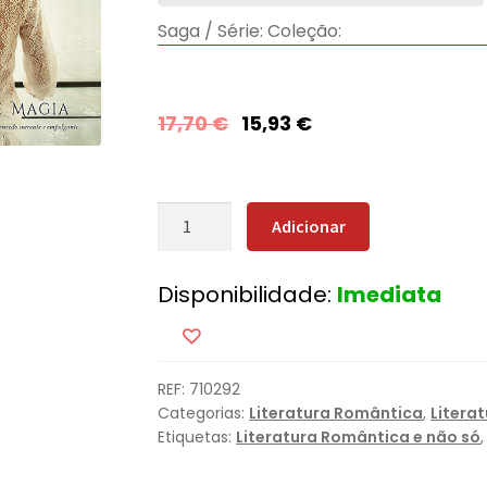
Saga / Série:
Coleção:
17,70
€
15,93
€
Quantidade
Adicionar
de
Um
Disponibilidade:
Imediata
Toque
de
Magia
REF:
710292
Categorias:
Literatura Romântica
,
Litera
Etiquetas:
Literatura Romântica e não só