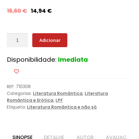
16,60
€
14,94
€
Quantidade
Adicionar
de
Uma
Disponibilidade:
Imediata
Cápsula
do
Tempo
em
REF:
710308
Paris
Categorias:
Literatura Romântica
,
Literatura
Romântica e Erótica
,
LPF
Etiqueta:
Literatura Romântica e não só
SINOPSE
DETALHE
AUTOR
AVALIAÇ