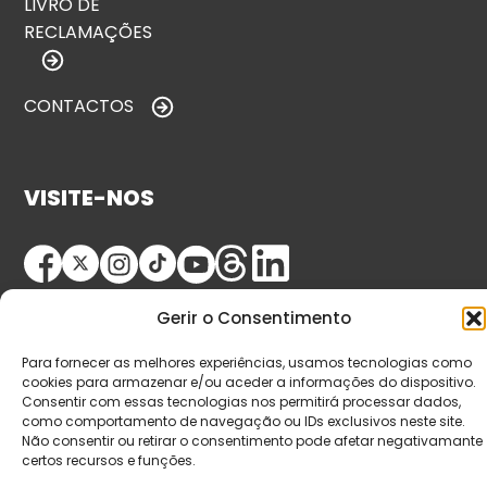
LIVRO DE
RECLAMAÇÕES
CONTACTOS
VISITE-NOS
Gerir o Consentimento
Para fornecer as melhores experiências, usamos tecnologias como
cookies para armazenar e/ou aceder a informações do dispositivo.
Consentir com essas tecnologias nos permitirá processar dados,
© Copyright 2026 Saída de Emergência. Todos os
como comportamento de navegação ou IDs exclusivos neste site.
direitos reservados.
Não consentir ou retirar o consentimento pode afetar negativamante
certos recursos e funções.