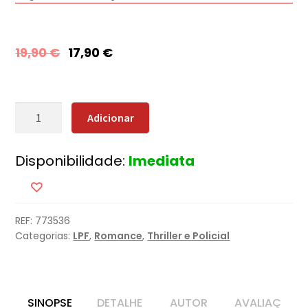
19,90
€
17,90
€
Quantidade
Adicionar
de
Vetor
Disponibilidade:
Imediata
Negro
REF:
773536
Categorias:
LPF
,
Romance
,
Thriller e Policial
SINOPSE
DETALHE
AUTOR
AVALIAÇ