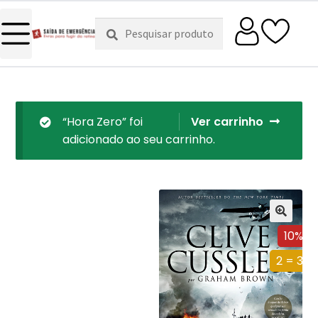
Pesquisar
Pesquisa
por:
“Hora Zero” foi
Ver carrinho
adicionado ao seu carrinho.
10%
2 = 3