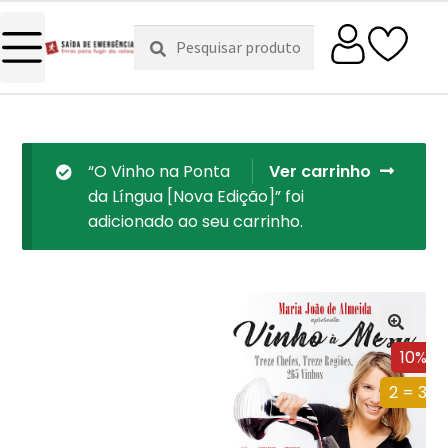
Pesquisar
Pesquisa
por:
“O Vinho na Ponta
Ver carrinho
da Língua [Nova Edição]” foi
adicionado ao seu carrinho.
10%
2 = 3