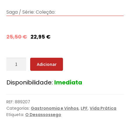
Saga / Série:
Coleção:
25,50
€
22,95
€
Quantidade
Adicionar
de
Vinho
Disponibilidade:
Imediata
à
Mesa
REF:
889207
Categorias:
Gastronomia e Vinhos
,
LPF
,
Vida Prática
Etiqueta:
O Desassossego