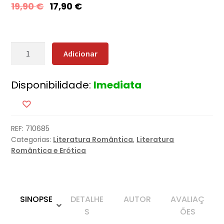
19,90
€
17,90
€
Quantidade
Adicionar
de
Vítima
Disponibilidade:
Imediata
Perfeita
REF:
710685
Categorias:
Literatura Romântica
,
Literatura
Romântica e Erótica
SINOPSE
DETALHE
AUTOR
AVALIAÇ
S
ÕES