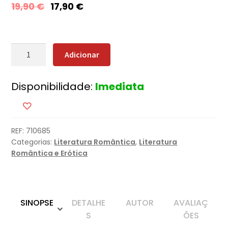
19,90
€
17,90
€
Quantidade
Adicionar
de
Vítima
Disponibilidade:
Imediata
Perfeita
REF:
710685
Categorias:
Literatura Romântica
,
Literatura
Romântica e Erótica
SINOPSE
DETALHE
AUTOR
AVALIAÇ
S
ÕES