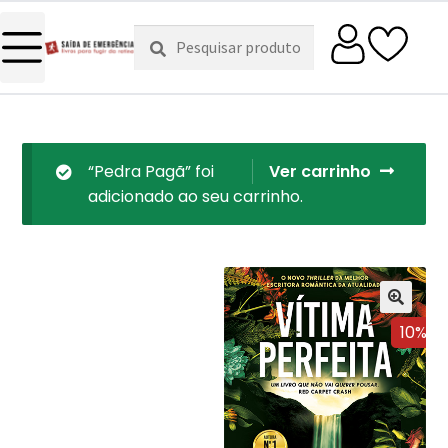
Pesquisar
Pesquisa
por:
“Pedra Pagã” foi
Ver carrinho
adicionado ao seu carrinho.
10%