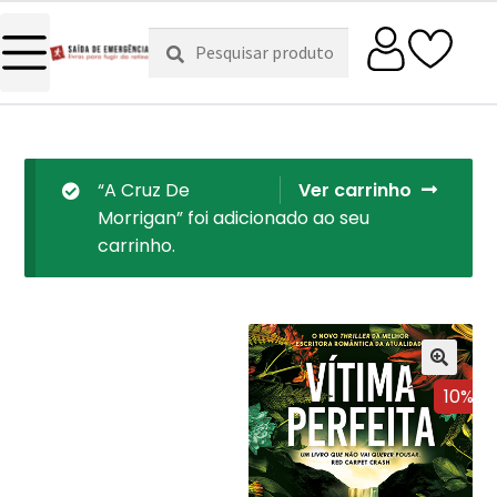
Pesquisar
Pesquisa
por:
“A Cruz De
Ver carrinho
Morrigan” foi adicionado ao seu
carrinho.
10%