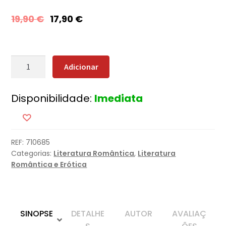
19,90
€
17,90
€
Quantidade
Adicionar
de
Vítima
Disponibilidade:
Imediata
Perfeita
REF:
710685
Categorias:
Literatura Romântica
,
Literatura
Romântica e Erótica
SINOPSE
DETALHE
AUTOR
AVALIAÇ