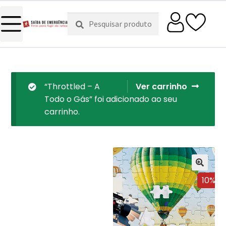
Pesquisar
Pesquisa
por:
“Throttled – A
Ver carrinho
Todo o Gás” foi adicionado ao seu
carrinho.
10%