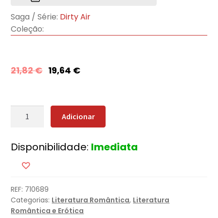
Saga / Série:
Dirty Air
Coleção:
21,82
€
19,64
€
Quantidade
Adicionar
de
Wrecked
Disponibilidade:
Imediata
-
Destruição
e
Ruína
REF:
710689
Categorias:
Literatura Romântica
,
Literatura
Romântica e Erótica