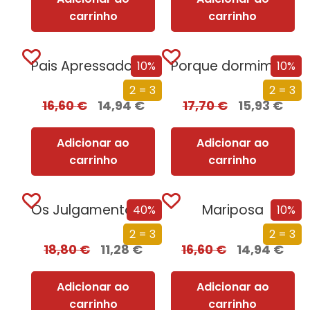
carrinho
carrinho
Pais Apressados Filhos Stressados
Porque dormimos?
10%
10%
2 = 3
2 = 3
16,60
€
14,94
€
17,70
€
15,93
€
Adicionar ao
Adicionar ao
carrinho
carrinho
Os Julgamentos de Nuremberga
Mariposa
40%
10%
2 = 3
2 = 3
18,80
€
11,28
€
16,60
€
14,94
€
Adicionar ao
Adicionar ao
carrinho
carrinho