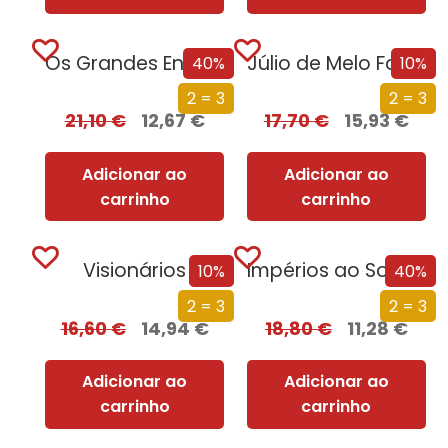
Os Grandes Enigmas da Primeira Guerra Mundial
Júlio de Melo Fogaça
40%
10%
2 = 3
2 = 3
21,10
€
12,67
€
17,70
€
15,93
€
Adicionar ao
Adicionar ao
carrinho
carrinho
Visionários
Impérios ao Sol – A Luta pelo Domínio de África
10%
40%
2 = 3
2 = 3
16,60
€
14,94
€
18,80
€
11,28
€
Adicionar ao
Adicionar ao
carrinho
carrinho