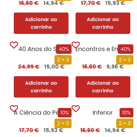
16,60
€
14,94
€
17,70
€
15,93
€
Adicionar ao
Adicionar ao
carrinho
carrinho
40 Anos do SNS
Encontros e Encontrões de Portugal no Mundo
40%
40%
2 = 3
2 = 3
24,99
€
15,00
€
16,60
€
9,96
€
Adicionar ao
Adicionar ao
carrinho
carrinho
A Ciência do Pecado
Inferior
10%
10%
2 = 3
2 = 3
17,70
€
15,93
€
16,60
€
14,94
€