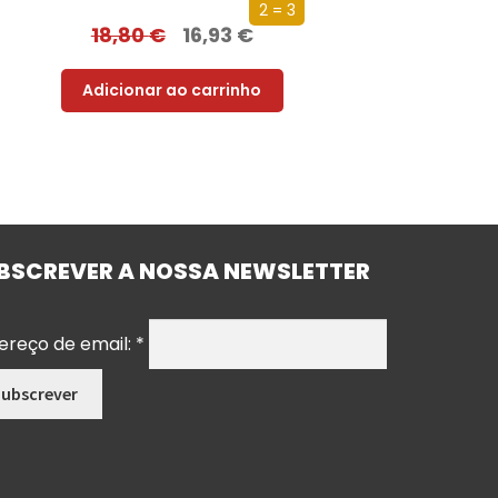
2 = 3
18,80
€
16,93
€
Adicionar ao carrinho
BSCREVER A NOSSA NEWSLETTER
ereço de email:
*