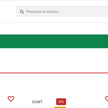
Pesquisar
Pesquisa
por:
GLINT
10%