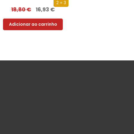
2 = 3
18,80
€
16,93
€
Adicionar ao carrinho