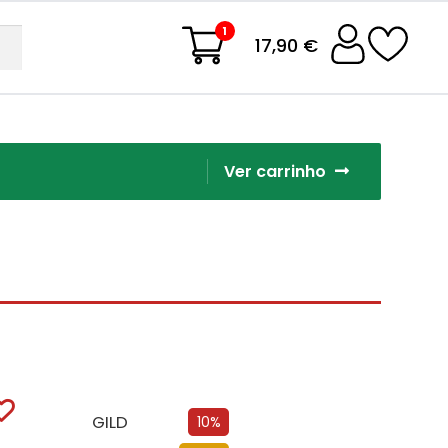
1
17,90 €
Ver carrinho
GILD
10%