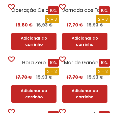
Operação Gelo Permanente
Jornada dos Faraós
10%
10%
2 = 3
2 = 3
18,80
€
16,93
€
17,70
€
15,93
€
Adicionar ao
Adicionar ao
carrinho
carrinho
Hora Zero
Mar de Ganância
10%
10%
2 = 3
2 = 3
17,70
€
15,93
€
17,70
€
15,93
€
Adicionar ao
Adicionar ao
carrinho
carrinho