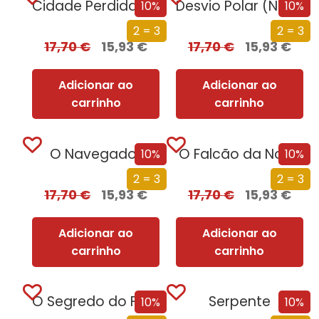
Cidade Perdida (Nova Edição)
Desvio Polar (Nova Edição)
10%
10%
2 = 3
2 = 3
17,70
€
15,93
€
17,70
€
15,93
€
Adicionar ao
Adicionar ao
carrinho
carrinho
O Navegador
O Falcão da Noite
10%
10%
2 = 3
2 = 3
17,70
€
15,93
€
17,70
€
15,93
€
Adicionar ao
Adicionar ao
carrinho
carrinho
O Segredo do Faraó
Serpente
10%
10%