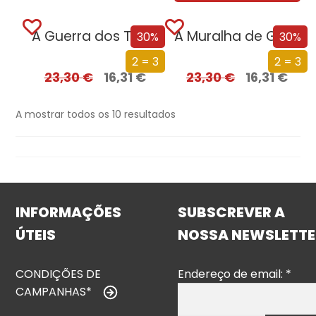
A Guerra dos Tronos (Edição especial limitada)
A Muralha de Gelo (Edição especial limitada)
30%
30%
2 = 3
2 = 3
23,30
€
16,31
€
23,30
€
16,31
€
A mostrar todos os 10 resultados
INFORMAÇÕES
SUBSCREVER A
ÚTEIS
NOSSA NEWSLETTE
CONDIÇÕES DE
Endereço de email:
*
CAMPANHAS*