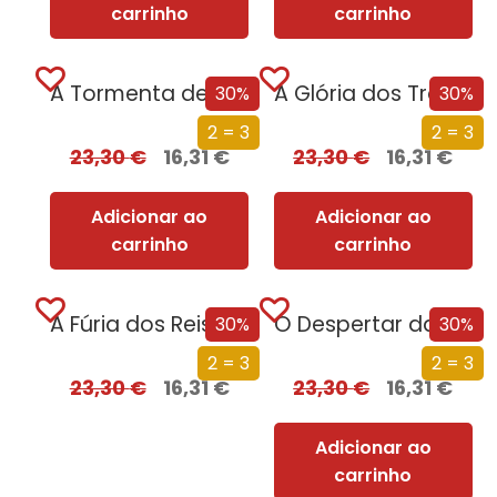
carrinho
carrinho
A Tormenta de Espadas (Edição especial limitada)
A Glória dos Traidores (Edição especial limitada)
30%
30%
2 = 3
2 = 3
23,30
€
16,31
€
23,30
€
16,31
€
Adicionar ao
Adicionar ao
carrinho
carrinho
A Fúria dos Reis (Edição especial limitada)
O Despertar da Magia (Edição especial limitada)
30%
30%
2 = 3
2 = 3
23,30
€
16,31
€
23,30
€
16,31
€
Adicionar ao
carrinho