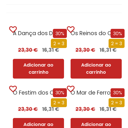
A Dança dos Dragões (Edição especial limitada)
Os Reinos do Caos (Edição especial limitada)
30%
30%
2 = 3
2 = 3
23,30
€
16,31
€
23,30
€
16,31
€
Adicionar ao
Adicionar ao
carrinho
carrinho
O Festim dos Corvos (Edição especial limitada)
O Mar de Ferro (Edição especial limitada)
30%
30%
2 = 3
2 = 3
23,30
€
16,31
€
23,30
€
16,31
€
Adicionar ao
Adicionar ao