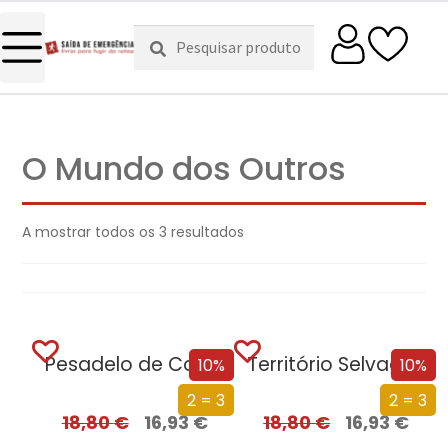
Pesquisar
Pesquisa
por:
O Mundo dos Outros
A mostrar todos os 3 resultados
Pesadelo de Corvos
Território Selvagem
10%
10%
2 = 3
2 = 3
18,80
€
16,93
€
18,80
€
16,93
€