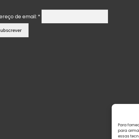
ereço de email:
*
Para forne
para armaz
essas tecn