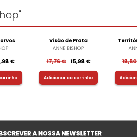
shop"
Corvos
Visão de Prata
Territ
HOP
ANNE BISHOP
AN
5,98
€
17,76
€
15,98
€
18,8
carrinho
Adicionar ao carrinho
Adicion
BSCREVER A NOSSA NEWSLETTER