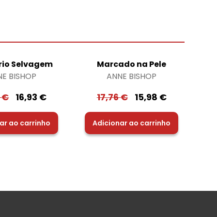
ório Selvagem
Marcado na Pele
NE BISHOP
ANNE BISHOP
0
€
16,93
€
17,76
€
15,98
€
ar ao carrinho
Adicionar ao carrinho