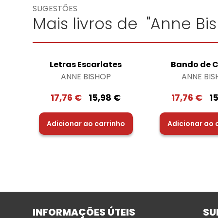
SUGESTÕES
Mais livros de "Anne Bi
Letras Escarlates
Bando de 
ANNE BISHOP
ANNE BIS
17,76
€
15,98
€
17,76
€
1
Adicionar ao carrinho
Adicionar ao 
INFORMAÇÕES ÚTEIS
SU