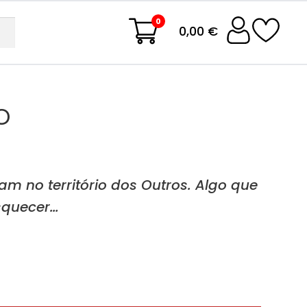
0
0,00 €
o
am no território dos Outros. Algo que
squecer…