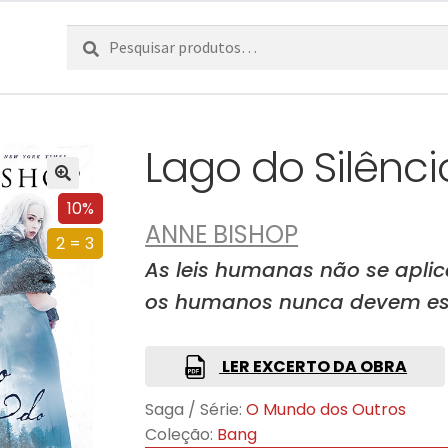
Pesquisar
Pesquisa
por:
Lago do Silênci
10%
ANNE BISHOP
2 = 3
As leis humanas não se aplic
os humanos nunca devem e
LER EXCERTO DA OBRA
Saga / Série:
O Mundo dos Outros
Coleção:
Bang