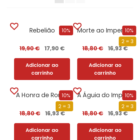
Rebelião
Morte ao Imperador
10%
10%
2 = 3
19,90
€
17,90
€
18,80
€
16,93
€
Adicionar ao
Adicionar ao
carrinho
carrinho
A Honra de Roma
A Águia do Império [Nova Edição]
10%
10%
2 = 3
2 = 3
18,80
€
16,93
€
18,80
€
16,93
€
Adicionar ao
Adicionar ao
carrinho
carrinho