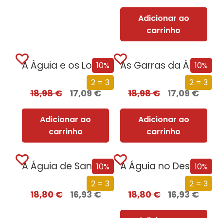
Adicionar ao
carrinho
A Águia e os Lobos
As Garras da Águia
10%
10%
2 = 3
2 = 3
18,98
€
17,09
€
18,98
€
17,09
€
Adicionar ao
Adicionar ao
carrinho
carrinho
A Águia de Sangue
A Águia no Deserto
10%
10%
2 = 3
2 = 3
18,80
€
16,93
€
18,80
€
16,93
€