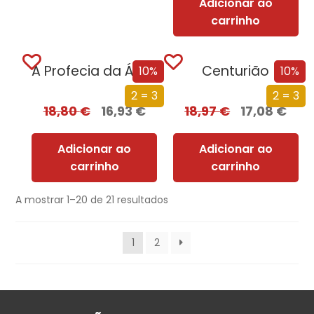
Adicionar ao
carrinho
A Profecia da Águia
Centurião
10%
10%
2 = 3
2 = 3
18,80
€
16,93
€
18,97
€
17,08
€
Adicionar ao
Adicionar ao
carrinho
carrinho
A mostrar 1–20 de 21 resultados
1
2