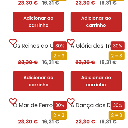
23,30
€
16,31
€
23,30
€
16,31
€
Adicionar ao
Adicionar ao
carrinho
carrinho
Os Reinos do Caos (Edição especial limitada)
A Glória dos Traidores (Edição especial limitada)
30%
30%
2 = 3
2 = 3
23,30
€
16,31
€
23,30
€
16,31
€
Adicionar ao
Adicionar ao
carrinho
carrinho
O Mar de Ferro (Edição especial limitada)
A Dança dos Dragões (Edição especial limitada)
30%
30%
2 = 3
2 = 3
23,30
€
16,31
€
23,30
€
16,31
€