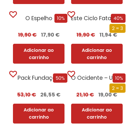
O Espelho
Este Ciclo Fatal: Uma História da Morte
10%
40%
2 = 3
19,90
€
17,90
€
19,90
€
11,94
€
Adicionar ao
Adicionar ao
carrinho
carrinho
Pack Fundação
O Ocidente – Uma Nova História de um Conceito Milenar
50%
10%
2 = 3
53,10
€
26,55
€
21,10
€
19,00
€
Adicionar ao
Adicionar ao
carrinho
carrinho