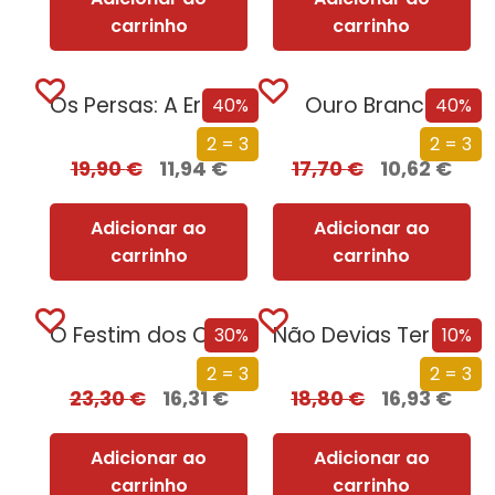
carrinho
carrinho
Os Persas: A Era dos Grandes Reis
Ouro Branco
40%
40%
2 = 3
2 = 3
19,90
€
11,94
€
17,70
€
10,62
€
Adicionar ao
Adicionar ao
carrinho
carrinho
O Festim dos Corvos (Edição especial limitada)
Não Devias Ter Vindo
30%
10%
2 = 3
2 = 3
23,30
€
16,31
€
18,80
€
16,93
€
Adicionar ao
Adicionar ao
carrinho
carrinho