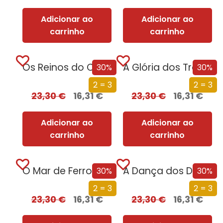
Adicionar ao
Adicionar ao
carrinho
carrinho
Os Reinos do Caos (Edição especial limitada)
A Glória dos Traidores (Edição especial limitada)
30%
30%
2 = 3
2 = 3
23,30
€
16,31
€
23,30
€
16,31
€
Adicionar ao
Adicionar ao
carrinho
carrinho
O Mar de Ferro (Edição especial limitada)
A Dança dos Dragões (Edição especial limitada)
30%
30%
2 = 3
2 = 3
23,30
€
16,31
€
23,30
€
16,31
€