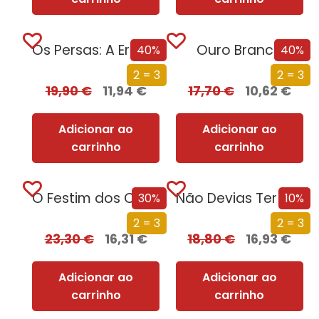
Os Persas: A Era dos Grandes Reis
Ouro Branco
40%
40%
2 = 3
2 = 3
19,90
€
11,94
€
17,70
€
10,62
€
Adicionar ao
Adicionar ao
carrinho
carrinho
O Festim dos Corvos (Edição especial limitada)
Não Devias Ter Vindo
30%
10%
2 = 3
2 = 3
23,30
€
16,31
€
18,80
€
16,93
€
Adicionar ao
Adicionar ao
carrinho
carrinho