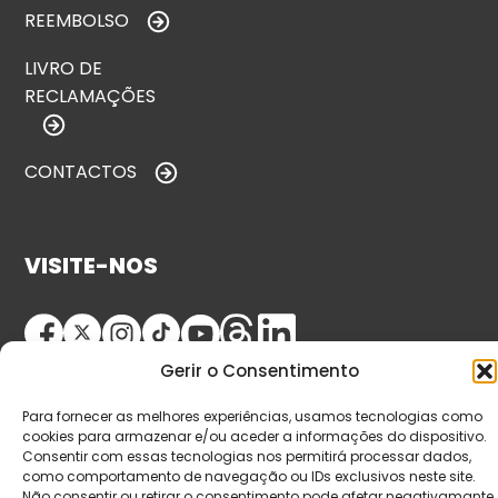
REEMBOLSO
LIVRO DE
RECLAMAÇÕES
CONTACTOS
VISITE-NOS
Gerir o Consentimento
Para fornecer as melhores experiências, usamos tecnologias como
cookies para armazenar e/ou aceder a informações do dispositivo.
Consentir com essas tecnologias nos permitirá processar dados,
como comportamento de navegação ou IDs exclusivos neste site.
© Copyright 2026 Saída de Emergência. Todos os
Não consentir ou retirar o consentimento pode afetar negativamante