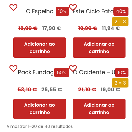
O Espelho
Este Ciclo Fatal: Uma História da Morte
10%
40%
2 = 3
19,90
€
17,90
€
19,90
€
11,94
€
Adicionar ao
Adicionar ao
carrinho
carrinho
Pack Fundação
O Ocidente – Uma Nova História de um Conceito Milenar
50%
10%
2 = 3
53,10
€
26,55
€
21,10
€
19,00
€
Adicionar ao
Adicionar ao
carrinho
carrinho
A mostrar 1–20 de 40 resultados