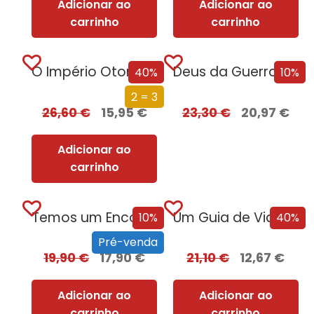
Adicionar ao
Adicionar ao
carrinho
carrinho
O Império Otomano e a Conquista da Europa
Deus da Guerra Edição com EDGES
40%
10%
2 = 3
26,60
€
15,95
€
23,30
€
20,97
€
Adicionar ao
carrinho
Temos um Encontro (Outra Vez) – Edição com EDGES
Um Guia de Viagem Pela Idade Média
10%
40%
Pré-venda
19,90
€
17,90
€
21,10
€
12,67
€
Adicionar ao
Adicionar ao
carrinho
carrinho