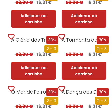
23,30
€
16,31
€
23,30
€
16,31
€
Adicionar ao
Adicionar ao
carrinho
carrinho
A Glória dos Traidores (Edição especial limitada)
A Tormenta de Espadas (Edição especial limitada)
30%
30%
2 = 3
2 = 3
23,30
€
16,31
€
23,30
€
16,31
€
Adicionar ao
Adicionar ao
carrinho
carrinho
O Mar de Ferro (Edição especial limitada)
A Dança dos Dragões (Edição especial limitada)
30%
30%
2 = 3
2 = 3
23,30
€
16,31
€
23,30
€
16,31
€