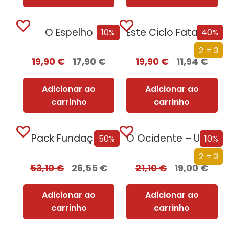
O Espelho
Este Ciclo Fatal: Uma História da Morte
10%
40%
2 = 3
19,90
€
17,90
€
19,90
€
11,94
€
Adicionar ao
Adicionar ao
carrinho
carrinho
Pack Fundação
O Ocidente – Uma Nova História de um Conceito Milenar
50%
10%
2 = 3
53,10
€
26,55
€
21,10
€
19,00
€
Adicionar ao
Adicionar ao
carrinho
carrinho