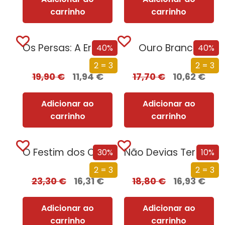
carrinho
carrinho
Os Persas: A Era dos Grandes Reis
Ouro Branco
40%
40%
2 = 3
2 = 3
19,90
€
11,94
€
17,70
€
10,62
€
Adicionar ao
Adicionar ao
carrinho
carrinho
O Festim dos Corvos (Edição especial limitada)
Não Devias Ter Vindo
30%
10%
2 = 3
2 = 3
23,30
€
16,31
€
18,80
€
16,93
€
Adicionar ao
Adicionar ao
carrinho
carrinho