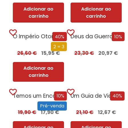
Adicionar ao
Adicionar ao
carrinho
carrinho
O Império Otomano e a Conquista da Europa
Deus da Guerra Edição com EDGES
40%
10%
2 = 3
26,60
€
15,95
€
23,30
€
20,97
€
Adicionar ao
carrinho
Temos um Encontro (Outra Vez) – Edição com EDGES
Um Guia de Viagem Pela Idade Média
10%
40%
Pré-venda
19,90
€
17,90
€
21,10
€
12,67
€
Adicionar ao
Adicionar ao