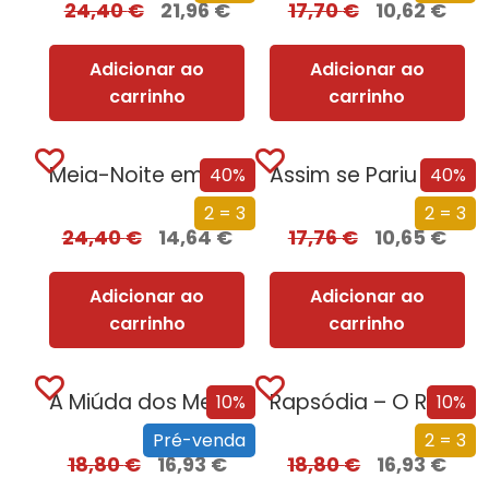
24,40
€
21,96
€
17,70
€
10,62
€
Adicionar ao
Adicionar ao
carrinho
carrinho
Meia-Noite em Chernobyl
Assim se Pariu o Brasil
40%
40%
2 = 3
2 = 3
24,40
€
14,64
€
17,76
€
10,65
€
Adicionar ao
Adicionar ao
carrinho
carrinho
A Miúda dos Meus Sonhos
Rapsódia – O Rei da Noite
10%
10%
Pré-venda
2 = 3
18,80
€
16,93
€
18,80
€
16,93
€