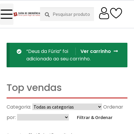
Pesquisar
Pesquisa
por:
“Deus da Fúria” foi
Ver carrinho
adicionado ao seu carrinho.
Top vendas
Categoria:
Ordenar
por:
Filtrar & Ordenar