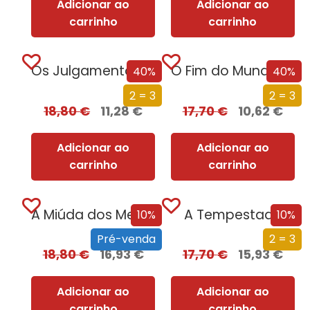
Adicionar ao
Adicionar ao
carrinho
carrinho
Os Julgamentos de Nuremberga
O Fim do Mundo em Cuecas
40%
40%
2 = 3
2 = 3
18,80
€
11,28
€
17,70
€
10,62
€
Adicionar ao
Adicionar ao
carrinho
carrinho
A Miúda dos Meus Sonhos
A Tempestade
10%
10%
Pré-venda
2 = 3
18,80
€
16,93
€
17,70
€
15,93
€
Adicionar ao
Adicionar ao
carrinho
carrinho