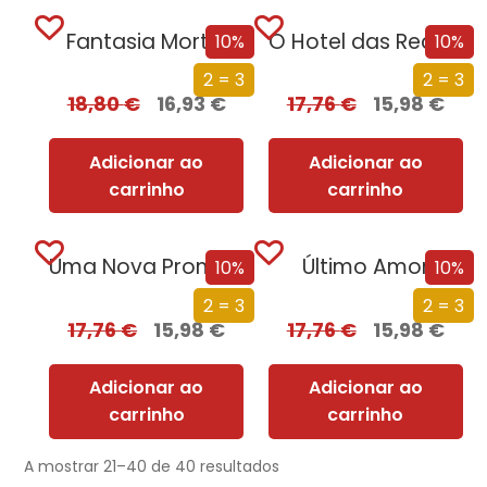
Fantasia Mortal
O Hotel das Recordações
10%
10%
2 = 3
2 = 3
18,80
€
16,93
€
17,76
€
15,98
€
Adicionar ao
Adicionar ao
carrinho
carrinho
Uma Nova Promessa
Último Amor
10%
10%
2 = 3
2 = 3
17,76
€
15,98
€
17,76
€
15,98
€
Adicionar ao
Adicionar ao
carrinho
carrinho
A mostrar 21–40 de 40 resultados