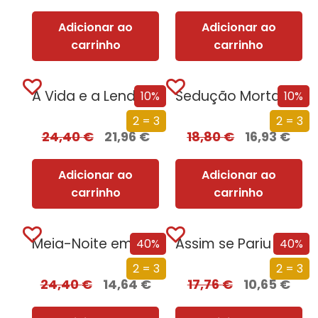
Adicionar ao
Adicionar ao
carrinho
carrinho
A Vida e a Lenda do Sultão Saladino
Sedução Mortal (Nova Edição)
10%
10%
2 = 3
2 = 3
24,40
€
21,96
€
18,80
€
16,93
€
Adicionar ao
Adicionar ao
carrinho
carrinho
Meia-Noite em Chernobyl
Assim se Pariu o Brasil
40%
40%
2 = 3
2 = 3
24,40
€
14,64
€
17,76
€
10,65
€