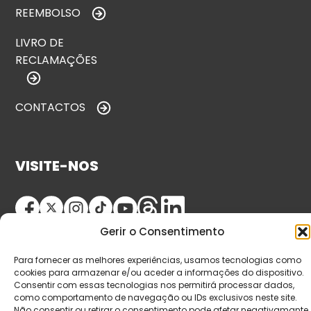
REEMBOLSO
LIVRO DE
RECLAMAÇÕES
CONTACTOS
VISITE-NOS
Gerir o Consentimento
Para fornecer as melhores experiências, usamos tecnologias como
cookies para armazenar e/ou aceder a informações do dispositivo.
Consentir com essas tecnologias nos permitirá processar dados,
como comportamento de navegação ou IDs exclusivos neste site.
© Copyright 2026 Saída de Emergência. Todos os
Não consentir ou retirar o consentimento pode afetar negativamante