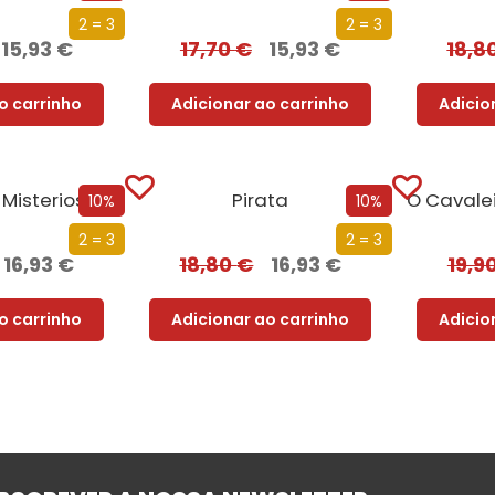
2 = 3
2 = 3
15,93
€
17,70
€
15,93
€
18,8
o carrinho
Adicionar ao carrinho
Adicio
 Misterioso
Pirata
10%
10%
2 = 3
2 = 3
16,93
€
18,80
€
16,93
€
19,9
o carrinho
Adicionar ao carrinho
Adicio