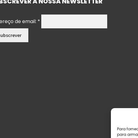
BSCREVER A NOSSA NEWSLETTER
ereço de email:
*
Para forne
para armaz