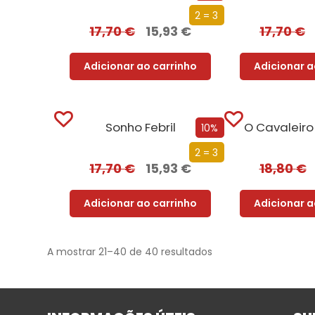
2 = 3
17,70
€
15,93
€
17,70
€
Adicionar ao carrinho
Adicionar a
Sonho Febril
O Cavaleiro
10%
2 = 3
17,70
€
15,93
€
18,80
€
Adicionar ao carrinho
Adicionar a
A mostrar 21–40 de 40 resultados