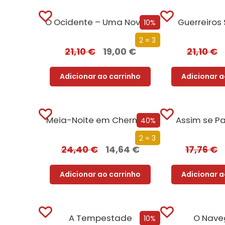
O Ocidente – Uma Nova História de um Conceito Milenar
Guerreiros
10%
2 = 3
21,10
€
19,00
€
21,10
€
Adicionar ao carrinho
Adicionar a
Meia-Noite em Chernobyl
Assim se Par
40%
2 = 3
24,40
€
14,64
€
17,76
€
Adicionar ao carrinho
Adicionar a
A Tempestade
O Nave
10%