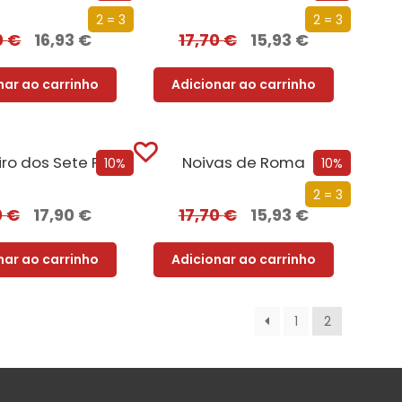
2 = 3
2 = 3
0
€
16,93
€
17,70
€
15,93
€
nar ao carrinho
Adicionar ao carrinho
O Cavaleiro dos Sete Reinos [Nova Edição]
Noivas de Roma
10%
10%
2 = 3
0
€
17,90
€
17,70
€
15,93
€
nar ao carrinho
Adicionar ao carrinho
1
2